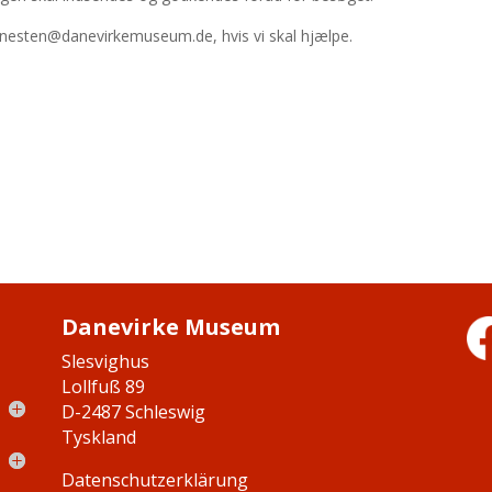
tjenesten@danevirkemuseum.de, hvis vi skal hjælpe.
Danevirke Museum
Slesvighus
Lollfuß 89
D-2487 Schleswig
Tyskland
Datenschutzerklärung