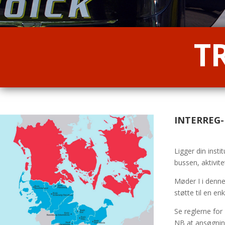
T
INTERREG-B
Ligger din insti
bussen, aktivit
Møder I i denn
støtte til en en
Se reglerne fo
NB at ansøgnin