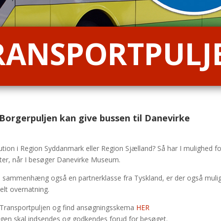
RANSPORTPULJ
orgerpuljen kan give bussen til Danevirke
tution i Region Syddanmark eller Region Sjælland? Så har I mulighed for 
eter, når I besøger Danevirke Museum.
e sammenhæng også en partnerklasse fra Tyskland, er der også mulig
kelt overnatning.
r Transportpuljen og find ansøgningsskema
HER
gen skal indsendes og godkendes forud for besøget.