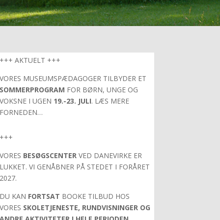
+++ AKTUELT +++
VORES MUSEUMSPÆDAGOGER TILBYDER ET
SOMMERPROGRAM
FOR BØRN, UNGE OG
VOKSNE I UGEN
19.-23. JULI
. LÆS MERE
FORNEDEN…
+++
VORES
BESØGSCENTER
VED DANEVIRKE ER
LUKKET. VI GENÅBNER PÅ STEDET I FORÅRET
2027.
DU KAN
FORTSAT
BOOKE TILBUD HOS
VORES
SKOLETJENESTE, RUNDVISNINGER OG
ANDRE AKTIVITETER
I HELE PERIODEN
.