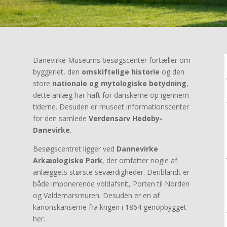
Danevirke Museums besøgscenter fortæller om
byggeriet, den
omskiftelige historie
og den
store
nationale og mytologiske betydning
,
dette anlæg har haft for danskerne op igennem
tiderne. Desuden er museet informationscenter
for den samlede
Verdensarv Hedeby-
Danevirke
.
Besøgscentret ligger ved
Dannevirke
Arkæologiske Park
, der omfatter nogle af
anlæggets største seværdigheder. Deriblandt er
både imponerende voldafsnit, Porten til Norden
og Valdemarsmuren. Desuden er en af
kanonskanserne fra krigen i 1864 genopbygget
her.