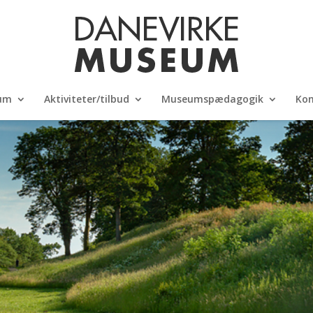
um
Aktiviteter/tilbud
Museumspædagogik
Kon