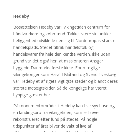
Hedeby
Bosættelsen Hedeby var i vikingetiden centrum for
håndværkere og købmænd. Takket være sin unikke
beliggenhed udviklede den sig til Nordeuropas største
handelsplads. Stedet tiltrak handelsfolk og
handelsvarer fra hele den kendte verden. Ikke uden
grund var det også her, at missionæren Ansgar
byggede Danmarks første kirke. For mægtige
vikingekonger som Harald Blåtand og Svend Tveskæg
var Hedeby et af rigets vigtigste steder og blandt deres
største indtægtskilder. Så de kongelige har været
hyppige gæster her.
På monumentområdet i Hedeby kan I se syv huse og
en landingsbro fra vikingetiden, som er blevet
rekonstrueret efter fund på stedet. På nogle
tidspunkter af året bliver de vakt til live af