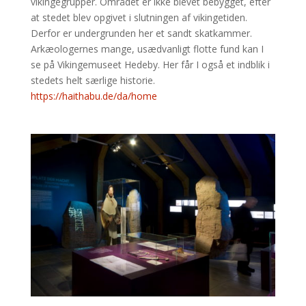
vikingegrupper. Området er ikke blevet bebygget, efter
at stedet blev opgivet i slutningen af vikingetiden.
Derfor er undergrunden her et sandt skatkammer.
Arkæologernes mange, usædvanligt flotte fund kan I
se på Vikingemuseet Hedeby. Her får I også et indblik i
stedets helt særlige historie.
https://haithabu.de/da/home