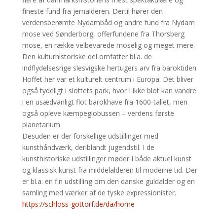
fineste fund fra jernalderen. Dertil hører den
verdensberømte Nydambåd og andre fund fra Nydam
mose ved Sønderborg, offerfundene fra Thorsberg
mose, en række velbevarede moselig og meget mere.
Den kulturhistoriske del omfatter bl.a. de
indflydelsesrige slesvigske hertugers arv fra baroktiden.
Hoffet her var et kulturelt centrum i Europa. Det bliver
også tydeligt i slottets park, hvor I ikke blot kan vandre
i en usædvanligt flot barokhave fra 1600-tallet, men
også opleve kæmpeglobussen – verdens første
planetarium.
Desuden er der forskellige udstillinger med
kunsthåndværk, deriblandt jugendstil. I de
kunsthistoriske udstillinger møder I både aktuel kunst
og klassisk kunst fra middelalderen til moderne tid. Der
er bl.a. en fin udstilling om den danske guldalder og en
samling med værker af de tyske expressionister.
https://schloss-gottorf.de/da/home