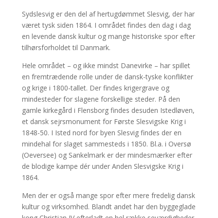
Sydslesvig er den del af hertugdømmet Slesvig, der har
været tysk siden 1864. I området findes den dag i dag
en levende dansk kultur og mange historiske spor efter
tilhørsforholdet til Danmark.
Hele området – og ikke mindst Danevirke – har spillet
en fremtrædende rolle under de dansk-tyske konflikter
og krige i 1800-tallet. Der findes krigergrave og
mindesteder for slagene forskellige steder. På den
gamle kirkegård i Flensborg findes desuden Istedløven,
et dansk sejrsmonument for Første Slesvigske Krig i
1848-50. I Isted nord for byen Slesvig findes der en
mindehal for slaget sammesteds i 1850. Bl.a. i Oversø
(Oeversee) og Sankelmark er der mindesmærker efter
de blodige kampe dér under Anden Slesvigske Krig i
1864.
Men der er også mange spor efter mere fredelig dansk
kultur og virksomhed. Blandt andet har den byggeglade
kong Christian IV efterladt en hel række seværdigheder